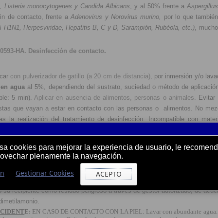
, Listeria monocytogenes y Candida Albicans
, y al 50% frente a
Aspergillus
in de contacto, frente a
Adenovirus y Norovirus murino,
por lo que también
A H1N1, Herpesviridae, Hepatitis B, C y D, Sarampión, Rubéola, etc.)
, mucho
10593-HA
. Desinfección de contacto
.
icar
con pulverizador de gatillo (a 20 cm de distancia),
por inmersión y/o lav
 en agua
al 5%, dependiendo del sustrato, suciedad o método de aplicación, 
le: 5 min).
Aplicar en ausencia de alimentos, personas o animales.
Evitar
stas que vayan a estar en contacto con las personas o alimentos. No mezc
ras la realización del tratamiento de desinfección. Incompatible con mate
, cinc y sus aleaciones (bronce, latón, etc.). No tirar en suelos no pavime
nte la aplicación son considerados residuos peligrosos. Entréguense dicho
usa cookies para mejorar la experiencia de usuario, le recome
rdo a la Decisión 2014/955/UE.
rovechar plenamente la navegación.
pientes (csp 100%)
los niños. Provoca irritación cutánea. Provoca lesiones oculares graves. 
ón
Gestionar Cookies
ACEPTO
anos concienzudamente tras la manipulación. Quitar las prendas contaminadas
 su recipiente como residuo peligroso a través de gestor autorizado, de acue
ldimetilamonio.
CCIDENT
E:
EN CASO DE CONTACTO CON LA PIEL: Lavar con abundante agua. En 