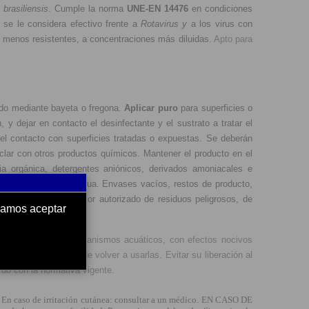
 brasiliensis
. Cumple la norma
UNE-
EN 14476
en condiciones
 se le considera efectivo frente a
Rotavirus y
a los virus con
 menos resistentes, a concentraciones más diluidas.
Apto para
ado mediante bayeta o fregona.
Aplicar puro
para superficies o
y dejar en contacto el desinfectante y el sustrato a tratar el
 el contacto con superficies tratadas o expuestas. Se deberán
lar con otros productos químicos. Mantener el producto en el
ria orgánica, detergentes aniónicos, derivados amoniacales e
ntados, en cursos de agua. Envases vacíos, restos de producto,
s residuos a un gestor autorizado de residuos peligrosos, de
ndamos aceptar
Muy tóxico para los organismos acuáticos, con efectos nocivos
 y lavarlas antes de volver a usarlas. Evitar su liberación al
rdo con la normativa vigente.
caso de irritación cutánea: consultar a un médico. EN CASO DE