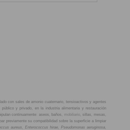
lado con sales de amonio cuaternario, tensioactivos y agentes
úblico y privado, en la industria alimentaria y restauración
manipulan continuamente: aseos, baños,
mobiliario
, sillas, mesas,
r previamente su compatibilidad sobre la superficie a limpiar
coccus aureus, Enterococcus hirae, Pseudomonas aeruginosa,