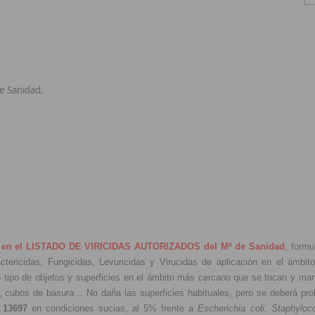
de Sanidad.
 en el LISTADO DE VIRICIDAS AUTORIZADOS del Mº de Sanidad
, formu
ricidas, Fungicidas, Levuricidas y Virucidas de aplicación en el ámbito p
todo tipo de objetos y superficies en el ámbito más cercano que se tocan y 
, cubos de basura… No daña las superficies habituales, pero se deberá proba
 13697
en condiciones sucias, al 5% frente a
Escherichia coli, Staphylo