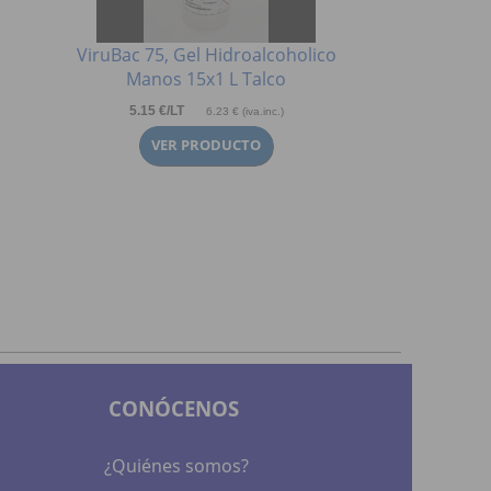
ViruBac 75, Gel Hidroalcoholico
ViruBac 75, G
Manos 15x1 L Talco
Manos 
5.15 €/LT
5.51 €/LT
6.23 € (iva.inc.)
CONÓCENOS
¿Quiénes somos?