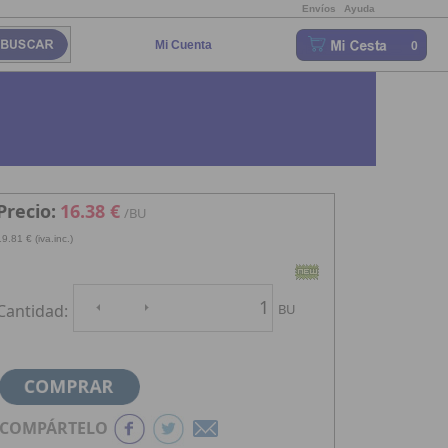
Envíos
Ayuda
Mi Cuenta
0
Precio:
16.38 €
/BU
19.81 € (iva.inc.)
Cantidad:
BU
COMPÁRTELO