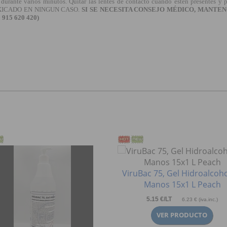
 varios minutos. Quitar las lentes de contacto cuando estén presentes y pueda
INTOXICADO EN NINGUN CASO.
SI SE NECESITA CONSEJO MÉDICO, MANTEN
15 620 420)
ViruBac 75, Gel Hidroalcoho
Manos 15x1 L Peach
5.15 €/LT
6.23 € (iva.inc.)