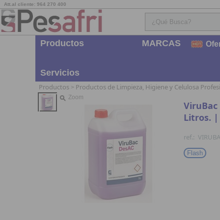
Att.al cliente: 964 270 400
Productos
MARCAS
Ofe
Servicios
Productos
Productos de Limpieza, Higiene y Celulosa Profes
>
Zoom
ViruBac 
Litros. 
ref.:
VIRUB
Flash