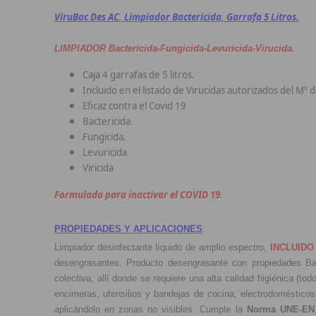
ViruBac Des AC, Limpiador Bactericida, Garrafa 5 Litros.
.
LIMPIADOR Bactericida-Fungicida-Levuricida-Virucida
Caja 4 garrafas de 5 litros.
Incluido en el listado de Virucidas autorizados del Mº 
Eficaz contra el Covid 19
Bactericida.
Fungicida.
Levuricida
Viricida
Formulado para inactivar el COVID 19.
PROPIEDADES Y APLICACIONES
:
Limpiador desinfectante líquido de amplio espectro,
INCLUIDO
desengrasantes. Producto desengrasante con propiedades Bacte
colectiva, allí donde se requiere una alta calidad higiénica (
encimeras, utensilios y bandejas de cocina, electrodomésticos
aplicándolo en zonas no visibles. Cumple la
Norma UNE-EN