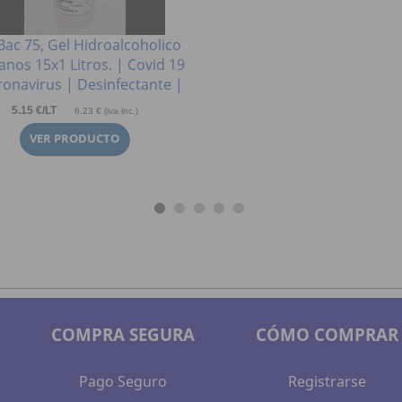
Bac 75, Gel Hidroalcoholico
nos 15x1 Litros. | Covid 19
ronavirus | Desinfectante |
5.15 €/LT
6.23 € (iva.inc.)
COMPRA SEGURA
CÓMO COMPRAR
Pago Seguro
Registrarse