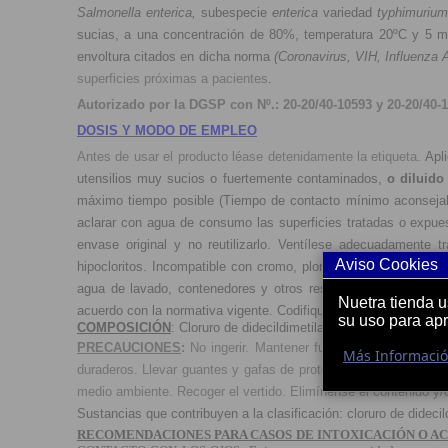
Salmonella enterica,
subespecie
enterica
variedad
typhimurium
sucias, a una concentración de 80%, temperatura 20ºC y 5 m
envoltura citados en dicha norma
(Coronavirus, VIH, Influenza 
superficies próximas a pacientes
.
Autorizado por la DGSP con Nº.: 20-20/40-10593
y
20-20/40-
DOSIS Y MODO DE EMPLEO
Antes de usar el producto léase detenidamente la etiqueta.
Apl
utensilios muy sucios o fuertemente contaminados,
o diluido
máximo tiempo posible (Tiempo de contacto mínimo aconsejab
aclarar con agua de consumo las superficies tratadas o expue
envase original y no reutilizarlo. Ventílese adecuadamente t
Aviso Cookies
hipocloritos. Incompatible con cromo, plomo, aluminio, estaño
agua de lavado, contenedores y otros residuos generados dura
Nuetra tienda 
acuerdo con la normativa vigente. Codifique el residuo de acue
su uso para ap
COMPOSICIÓN
: Cloruro de didecildimetilamonio (2’40%), exci
PRECAUCIONES
:
No ingerir. Mantener fuera del alcance de 
Más Informaci
duraderos. Llevar guantes y gafas de protección. Lavarse las m
medio ambiente. Recoger el vertido. Elimínense el contenido y/o
Sustancias que contribuyen a la clasificación: cloruro de dideci
RECOMENDACIONES PARA CASOS DE INTOXICACIÓN O A