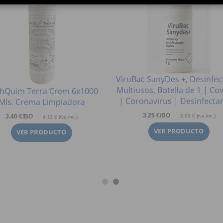
ViruBac SanyDes +, Desinfec
Multiusos, Botella de 1 | Co
shQuim Terra Crem 6x1000
| Coronavirus | Desinfecta
Mls. Crema Limpiadora
3.25 €/BO
3.40 €/BO
3.93 € (iva.inc.)
4.11 € (iva.inc.)