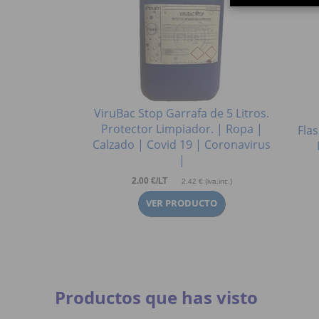
ViruBac Stop Garrafa de 5 Litros.
Protector Limpiador. | Ropa |
 Medidor,
Fla
Calzado | Covid 19 | Coronavirus
rofesional con
|
ovid 19 |
| EPI |
2.00 €/LT
2.42 € (iva.inc.)
25 € (iva.inc.)
Productos que has visto