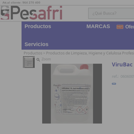
Att.al cliente: 964 270 400
Productos
MARCAS
Ofe
Servicios
Productos
Productos de Limpieza, Higiene y Celulosa Profes
>
Zoom
ViruBac 
ref.:
060600