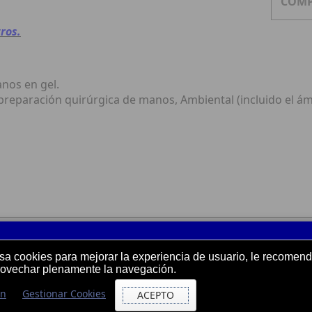
COMP
ros.
nos en gel.
 preparación quirúrgica de manos, Ambiental (incluido el ámb
usa cookies para mejorar la experiencia de usuario, le recome
rovechar plenamente la navegación.
ón
Gestionar Cookies
ACEPTO