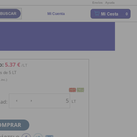
Envíos
Ayuda
Mi Cuenta
0
o:
5.37 €
/LT
s de 5 LT
.inc.)
ad:
LT