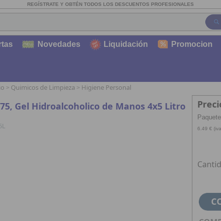
REGÍSTRATE Y OBTÉN TODOS LOS DESCUENTOS PROFESIONALES
rtas
Novedades
Liquidación
Promocion
io
Quimicos de Limpieza
Higiene Personal
>
>
Preci
75, Gel Hidroalcoholico de Manos 4x5 Litro
Paquete
5L
6.49 € (iva
Cantid