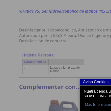
ViruBac 75, Gel Hidroalcoholico de Manos 4x5 Lit
Desinfectante Hidroalcoholico, Antiséptico de ma
Autorizado por la D.G.S.P. para: Uso en higiene y
Desinfección de contacto.
Higiene Personal
Características
Lavado y Limpieza de
*
Manos
Aviso Cookies
Complementar con...
Nuetra tienda 
su uso para ap
Más Informaci