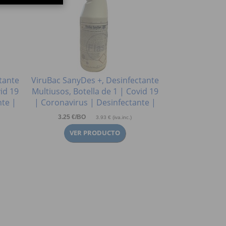
tante
ViruBac SanyDes +, Desinfectante
vid 19
Multiusos, Botella de 1 | Covid 19
nte |
| Coronavirus | Desinfectante |
3.25 €/BO
3.93 € (iva.inc.)