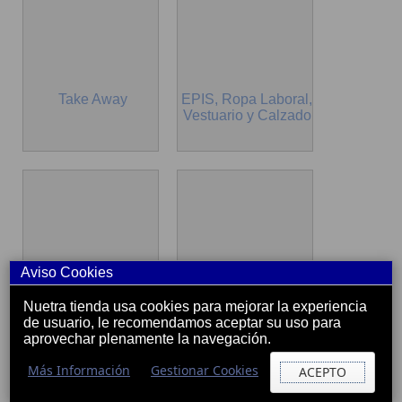
Take Away
EPIS, Ropa Laboral,
Vestuario y Calzado
Aviso Cookies
Decoracion y
Productos de
Nuetra tienda usa cookies para mejorar la experiencia
Señalizacion
Limpieza, Higiene y
de usuario, le recomendamos aceptar su uso para
Celulosa Profesio
aprovechar plenamente la navegación.
Más Información
Gestionar Cookies
ACEPTO