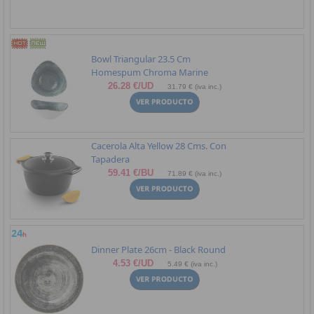
Bowl Triangular 23.5 Cm
Homespum Chroma Marine
26.28 €/UD
31.79 € (iva inc.)
Cacerola Alta Yellow 28 Cms. Con
Tapadera
59.41 €/BU
71.89 € (iva inc.)
Dinner Plate 26cm - Black Round
4.53 €/UD
5.49 € (iva inc.)