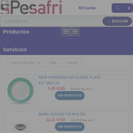
Mi Cuenta
0
Productos
Servicios
Descripción
Pvp
Stock
NEW HORIZONS GR CLASSIC PLATE
6.5'' BOX 24
5.40 €/UD
6.53 € (iva inc.)
BOWL ROUND 15CM/0.35L
12.11 €/UD
14.66 € (iva inc.)