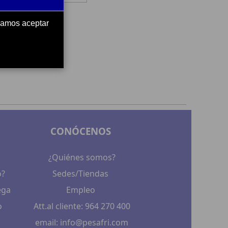
ndamos aceptar
CONÓCENOS
¿Quiénes somos?
o?
Sedes/Tiendas
ega
Empleo
o
Att.al cliente: 964 270 400
email: info@pesafri.com