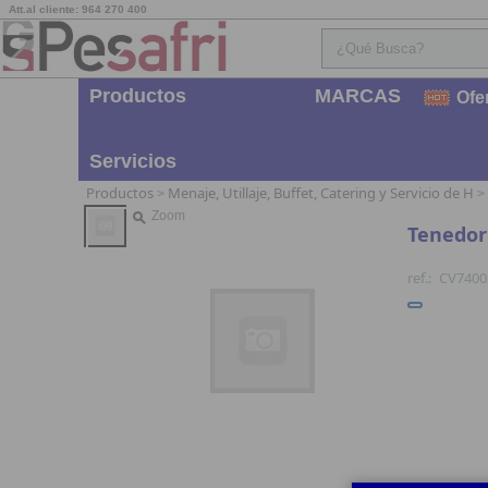
Att.al cliente: 964 270 400
Productos
MARCAS
Ofe
Servicios
Productos
Menaje, Utillaje, Buffet, Catering y Servicio de H
>
>
Zoom
Tenedor
ref.:
CV7400