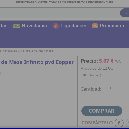
REGÍSTRATE Y OBTÉN TODOS LOS DESCUENTOS PROFESIONALES
rtas
Novedades
Liquidación
Promocion
Cristaleria
Cristaleria de Cristal
>
Precio:
5.67 €
 de Mesa Infinito pvd Copper
/UC
Paquetes de 12 UC
2
6.86 € (iva.inc.)
Cantidad:
COMPÁRTELO