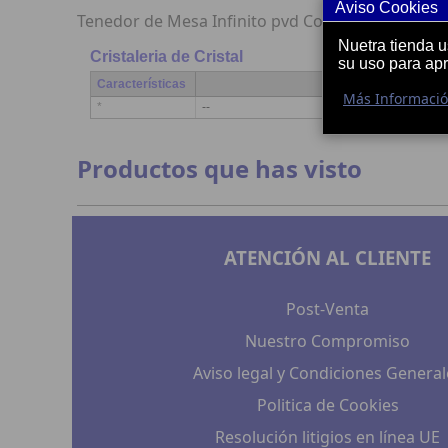
Aviso Cookies
Tenedor de Mesa Infinito pvd Copper
Nuetra tienda 
Cristaleria de Cristal
su uso para ap
Características
Más Informaci
*
--
Productos que has visto
ATENCIÓN AL CLIENTE
Post-Venta
Nuestro Compromiso
Aviso legal y Condiciones General
Politica de Cookies
Resolución litigios en línea UE