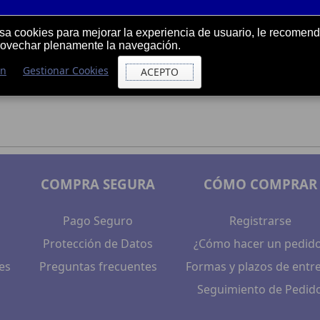
usa cookies para mejorar la experiencia de usuario, le recome
rovechar plenamente la navegación.
ón
Gestionar Cookies
ACEPTO
COMPRA SEGURA
CÓMO COMPRAR
Pago Seguro
Registrarse
Protección de Datos
¿Cómo hacer un pedid
es
Preguntas frecuentes
Formas y plazos de entr
Seguimiento de Pedid