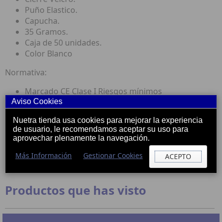
Puño Elastico.
Capucha.
35 Gramos.
Caja de 50 unidades.
Color Blanco
Normativa:
Marcado CE Clase I Riesgos mínimos
Certificado ISO 13485 FDA
Aviso Cookies
Nuetra tienda usa cookies para mejorar la experiencia
Guantes y Proteccion
de usuario, le recomendamos aceptar su uso para
aprovechar plenamente la navegación.
Características
Ropa y Complementos
Más Información
Gestionar Cookies
ACEPTO
*
Uniuso
Productos que has visto