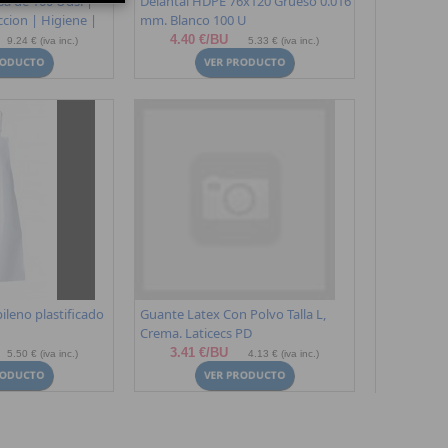
sa de 100 Uds. |
Delantal HDPE 76x120 Grueso 0.016
ccion | Higiene |
mm. Blanco 100 U
4.40 €/BU
9.24 € (iva inc.)
5.33 € (iva inc.)
ileno plastificado
Guante Latex Con Polvo Talla L,
Crema. Laticecs PD
3.41 €/BU
5.50 € (iva inc.)
4.13 € (iva inc.)