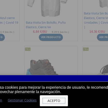
Bata Visita Sin Bo
 Azul cierre
Elastico, Cierre V
es | Covid 19
Bata Visita Sin Bolsillo, Puño
Unidades | Covid
Elastico, Cierre Ve
|
6.84 €/BU
14.36 €/BU
1 € (iva inc.)
8.28 € (iva inc.)
usa cookies para mejorar la experiencia de usuario, le recome
rovechar plenamente la navegación.
ón
Gestionar Cookies
ACEPTO
 Blanca 100
Cubrezapato PE, Hecho a Mano
Cubrezapato TNT