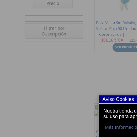
Precio
Bata Visita Sin Bolsillo,
Filtrar por
Velcro. Caja 50 Unidad
Descripción
| Coronavirus |
101.16 €/CA
122.4
Aviso Cookies
Nuetra tienda 
su uso para ap
Más Informaci
Cofia Acordeon Size 21