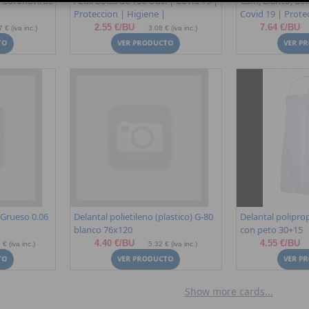
| Coronavirus
Azul. Bolsa de 100 Uds. | Covid 19 |
Gsm, Blanco, Bol
Proteccion | Higiene |
Covid 19 | Prote
2.55 €/BU
7.64 €/BU
 € (iva inc.)
3.08 € (iva inc.)
Grueso 0.06
Delantal polietileno (plastico) G-80
Delantal poliprop
blanco 76x120
con peto 30+15
4.40 €/BU
4.55 €/BU
 € (iva inc.)
5.32 € (iva inc.)
Show more cards...