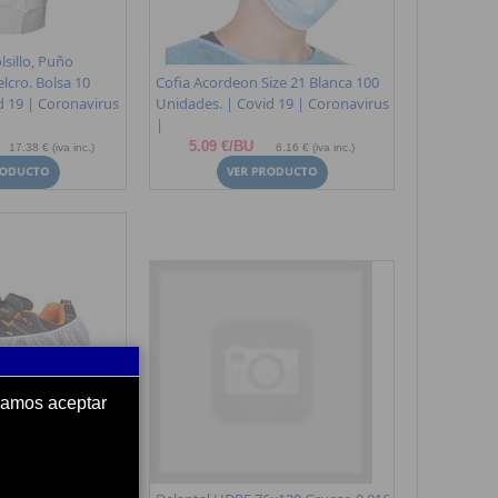
lsillo, Puño
elcro. Bolsa 10
Cofia Acordeon Size 21 Blanca 100
 19 | Coronavirus
Unidades. | Covid 19 | Coronavirus
|
5.09 €/BU
17.38 € (iva inc.)
6.16 € (iva inc.)
ndamos aceptar
, 17x40 Cms. PP25