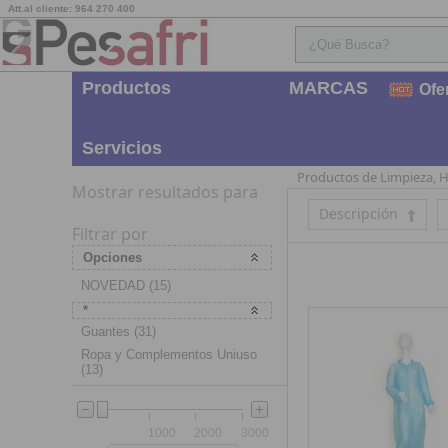
Att.al cliente: 964 270 400
Productos
MARCAS
Ofe
Servicios
Productos de Limpieza, H
Mostrar resultados para
Descripción
Filtrar por
Opciones
NOVEDAD (15)
*
Guantes (31)
Ropa y Complementos Uniuso
(13)
1000
2000
3000