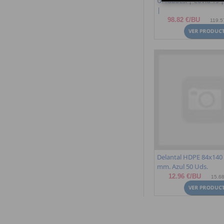
Unidades. | Covid 19 
|
98.82 €/BU
119.57
Delantal HDPE 84x140 
mm. Azul 50 Uds.
12.96 €/BU
15.68