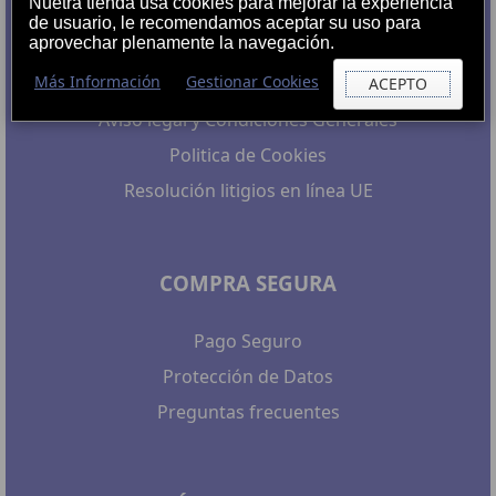
Nuetra tienda usa cookies para mejorar la experiencia
de usuario, le recomendamos aceptar su uso para
aprovechar plenamente la navegación.
Post-Venta
Más Información
Gestionar Cookies
Nuestro Compromiso
ACEPTO
Aviso legal y Condiciones Generales
Politica de Cookies
Resolución litigios en línea UE
COMPRA SEGURA
Pago Seguro
Protección de Datos
Preguntas frecuentes